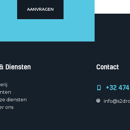
AANVRAGEN
 & Diensten
Contact
erij
+32 474
anten
ze diensten
info@s2dro
er ons