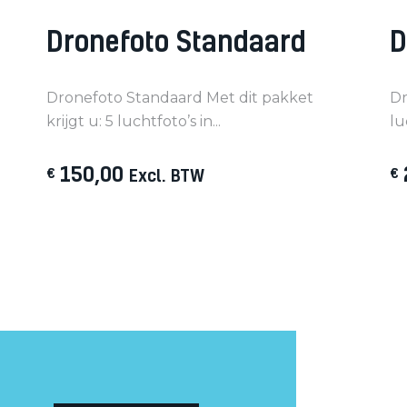
Dronefoto Standaard
D
Dronefoto Standaard Met dit pakket
Dr
krijgt u: 5 luchtfoto’s in...
lu
150
,
00
€
Excl. BTW
€