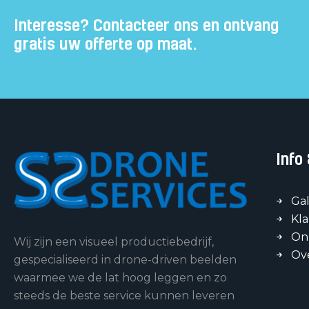
Interesse? Contacteer ons en ontvang
gratis uw offerte op maat.
Info
Gal
Kl
On
Wij zijn een visueel productiebedrijf,
Ov
gespecialiseerd in drone-driven beelden
waarmee we de lat hoog leggen en zo
steeds de beste service kunnen leveren