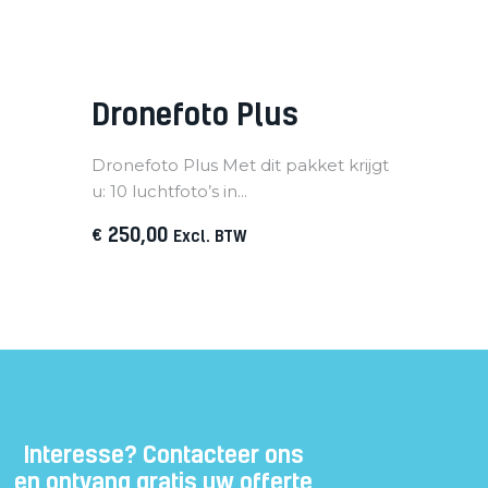
Dronefoto Plus
Dronefoto Plus Met dit pakket krijgt
u: 10 luchtfoto’s in...
250
,
00
€
Excl. BTW
Subtitle
Interesse? Contacteer ons
en ontvang gratis uw offerte