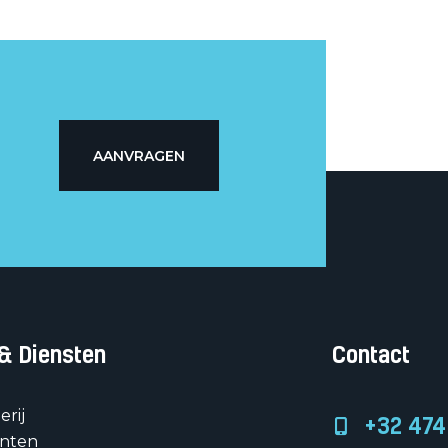
AANVRAGEN
 & Diensten
Contact
erij
+32 474
anten